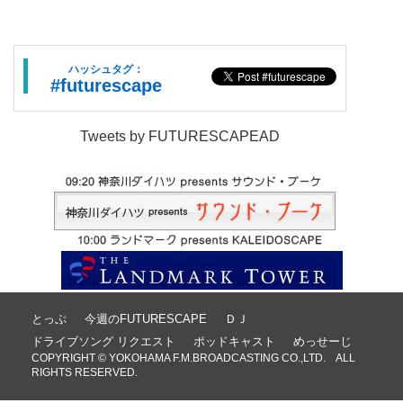
ハッシュタグ：
#futurescape
Tweets by FUTURESCAPEAD
とっぷ
今週のFUTURESCAPE
ＤＪ
ドライブソング リクエスト
ポッドキャスト
めっせーじ
COPYRIGHT © YOKOHAMA F.M.BROADCASTING CO.,LTD. ALL
RIGHTS RESERVED.