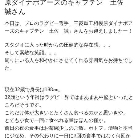
原ダイナボアーズのキャプテン 土佐
誠さん
本日は、プロのラグビー選手、三菱重工相模原ダイナボア
ーズのキャプテン「土佐 誠」さんをお迎えしましたー！
スタジオに入った時からの圧倒的な存在感。。。
そして素敵な笑顔。。。
周りにいる人を和やかにさせてくれる雰囲気をお持ちでし
た。
現在32歳で身長は188㎝。
32歳という年齢はラグビー界ではまあまあ中堅といったと
ころだそうです。
これだけ体が大きいとたくさん食べるのかと思いきや、
とても小食で一回に食べれる量はほんの僅か。
前日の夜の食事はお茶碗少しのご飯、ポトフ、漬物と本当
に少なめ。その代わりに一日に3回の食事ではなく何回か