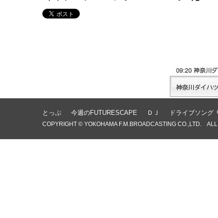
とっぷ
今週のFUTURESCAPE
ＤＪ
ドライブソング 
COPYRIGHT © YOKOHAMA F.M.BROADCASTING CO.,LTD. ALL