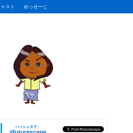
キャスト
めっせーじ
ハッシュタグ：
#futurescape