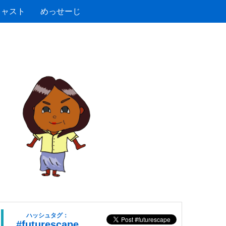
キャスト
めっせーじ
ハッシュタグ：
#futurescape