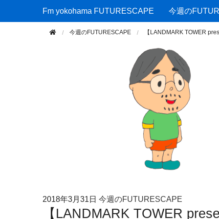
Fm yokohama FUTURESCAPE
Fm yokohama FUTURESCAPE
今週のFUTUR
今週のFUTURESCAPE
【LANDMARK TOWER pr
2018年
3月31日
今週のFUTURESCAPE
【LANDMARK TOWER pres