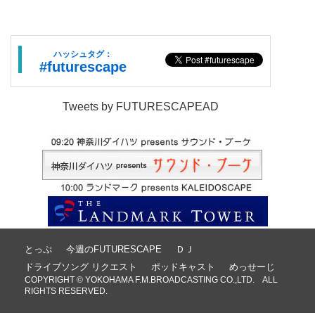
ハッシュタグ：
#futurescape
Tweets by FUTURESCAPEAD
とっぷ
今週のFUTURESCAPE
ＤＪ
ドライブソング リクエスト
ポッドキャスト
めっせーじ
COPYRIGHT © YOKOHAMA F.M.BROADCASTING CO.,LTD. ALL
RIGHTS RESERVED.