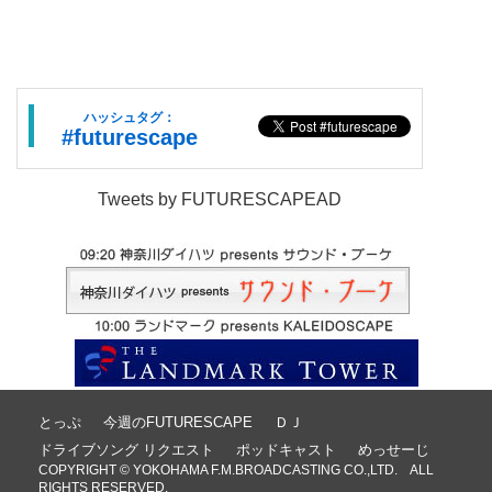
ハッシュタグ：
#futurescape
Tweets by FUTURESCAPEAD
とっぷ
今週のFUTURESCAPE
ＤＪ
ドライブソング リクエスト
ポッドキャスト
めっせーじ
COPYRIGHT © YOKOHAMA F.M.BROADCASTING CO.,LTD. ALL
RIGHTS RESERVED.