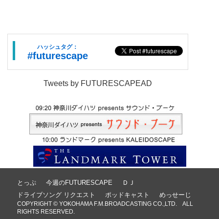
ハッシュタグ：
#futurescape
Tweets by FUTURESCAPEAD
とっぷ
今週のFUTURESCAPE
ＤＪ
ドライブソング リクエスト
ポッドキャスト
めっせーじ
COPYRIGHT © YOKOHAMA F.M.BROADCASTING CO.,LTD. ALL
RIGHTS RESERVED.