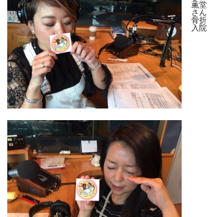
薫堂
さん
骨折
入院