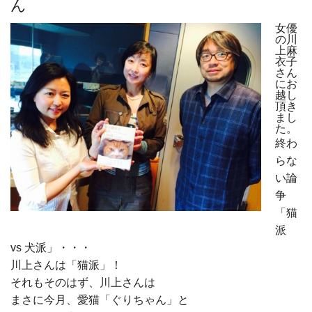
ん
女優
の川
上麻
衣子
さん
にお
越し
頂き
まし
た。
終わ
らな
い論
争
「猫
派
vs 犬派」・・・
川上さんは「猫派」！
それもそのはず、川上さんは
まさに今月、愛猫「ぐりちゃん」と