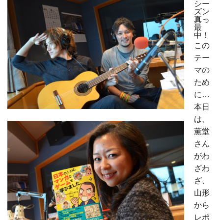
シー
ズン
真っ
最
中！
この
テー
マの
ため
に…
本日
は、
薫堂
さん
がわ
ざわ
ざ、
山形
から
レポ