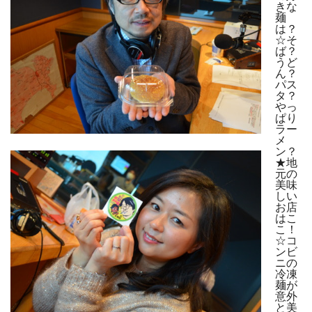
きな
麺
は？
☆そ
ば？
うど
ん？
パス
タ？
やっ
ぱり
ラー
メ
ン？
★地
元の
美味
しい
お店
はこ
こ！
☆コ
ンビ
ニの
冷凍
麺が
意外
と美