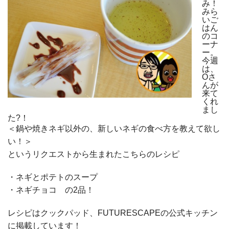
み！
みら
いご
はん
のコ
ーナ
ー。
今週
は、
Oさ
んが
来て
くれ
まし
た?！
＜鍋や焼きネギ以外の、新しいネギの食べ方を教えて欲し
い！＞
というリクエストから生まれたこちらのレシピ
・ネギとポテトのスープ
・ネギチョコ の2品！
レシピはクックパッド、FUTURESCAPEの公式キッチン
に掲載しています！