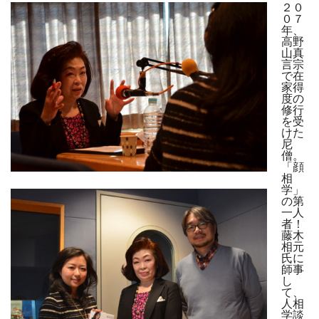
２０
０７
年、
高野
山真
言宗
で在
家得
度の
修行
を受
けた
尼
僧。
「顔
相
学」
の第
一人
者！
藤木
相元
氏に
師事
し
て、
人相
学談