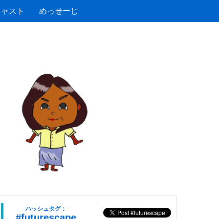
キャスト
めっせーじ
ハッシュタグ：
#futurescape