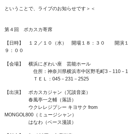
ということで、ライブのお知らせです＞＜
第４回 ポカスカ寄席
【日時】 １２／１０（水） 開場１８：３０ 開演１
９：００
【会場】 横浜にぎわい座 芸能ホール
住所：神奈川県横浜市中区野毛町3－110－1
ＴＥＬ：045－231－2525
【出演】 ポカスカジャン（冗談音楽）
春風亭一之輔（落語）
ウクレレジプシー キヨサク from
MONGOL800（ミュージシャン）
はなわ（ベース漫談）