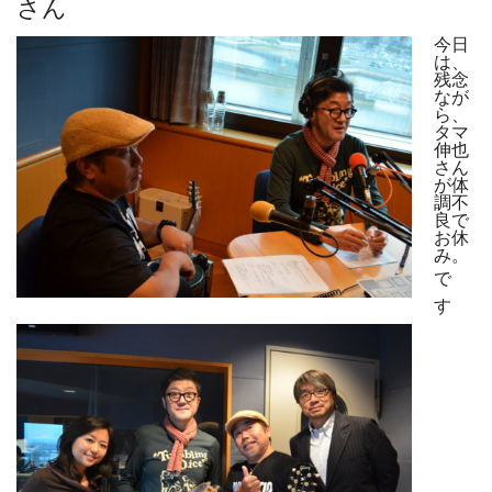
さん
今日
は、
残念
なが
ら、
タマ
伸也
さん
が体
調不
良で
お休
み。
で
す