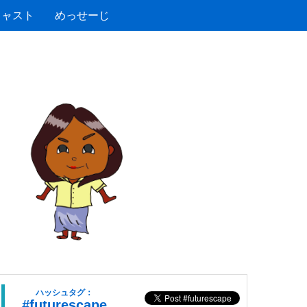
キャスト
めっせーじ
ハッシュタグ：
#futurescape