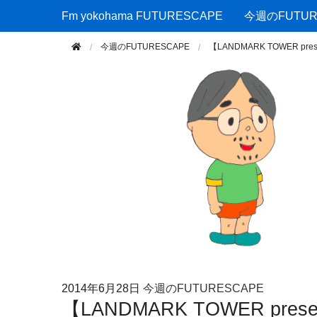
Fm yokohama FUTURESCAPE
Fm yokohama FUTURESCAPE
今週のFUTUR
今週のFUTURESCAPE
【LANDMARK TOWER 
2014年
6月28日
今週のFUTURESCAPE
【LANDMARK TOWER pres