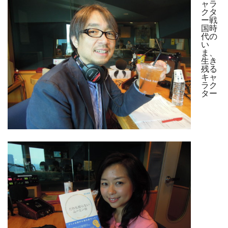
ャラ
クタ
ー戦
国時
代の
い
ま、
生き
残る
キャ
ラク
ター