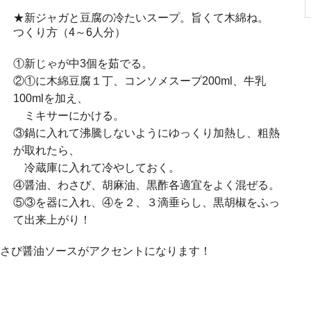
★新ジャガと豆腐の冷たいスープ。旨くて木綿ね。
つくり方（4～6人分）
①新じゃが中3個を茹でる。
②①に木綿豆腐１丁、コンソメスープ200ml、牛乳
100mlを加え、
ミキサーにかける。
③鍋に入れて沸騰しないようにゆっくり加熱し、粗熱
が取れたら、
冷蔵庫に入れて冷やしておく。
④醤油、わさび、胡麻油、黒酢各適宜をよく混ぜる。
⑤③を器に入れ、④を２、３滴垂らし、黒胡椒をふっ
て出来上がり！
わさび醤油ソースがアクセントになります！