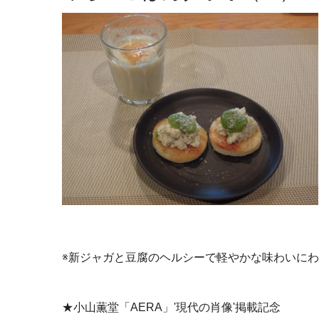
※新ジャガと豆腐のヘルシーで軽やかな味わいに
★小山薫堂「AERA」'現代の肖像'掲載記念