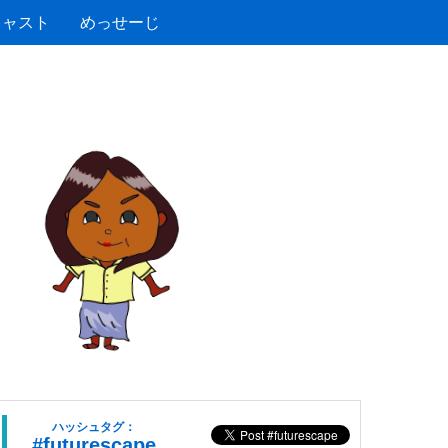
キャスト
めっせーじ
ハッシュタグ：
#futurescape