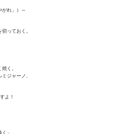
やがれ」）～
を切っておく。
。
く焼く。
ルミジャーノ、
ますよ！
遠く」