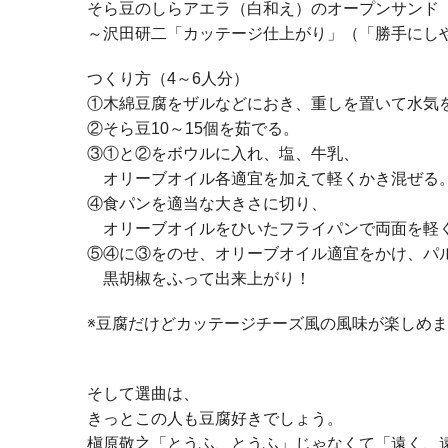
そら豆のしらアエラ（白和え）のオープンサンド
～沢田研二「カッテージ仕上がり」（「勝手にし
つくり方（4～6人分）
①木綿豆腐をザルなどにおき、重しを置いて水気
②そら豆10～15個を茹でる。
③①と②をボウルに入れ、塩、牛乳、
オリーブオイル各適宜を加えて軽くかき混ぜる
④食パンを適当な大きさに切り、
オリーブオイルをひいたフライパンで両面を軽
⑤④に③をのせ、オリーブオイル適宜をかけ、パ
黒胡椒をふって出来上がり！
※豆腐だけどカッテージチーズ風の風味が楽しめ
そして選曲は、
きっとこの人も豆腐好きでしょう。
槇原敬之「とうふ、とうふ」じゃなくて「遠く、