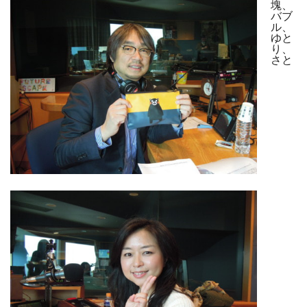
塊、
バブ
ル、
ゆと
り、
さと