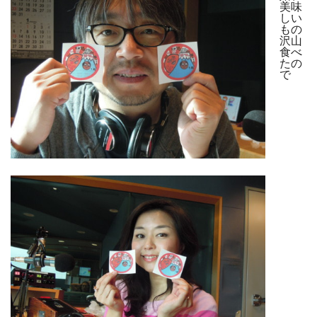
美味
しい
もの
沢山
食べ
たの
で