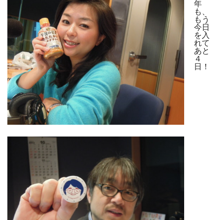
年
も、
もう
今日
を入
れて
あと
４
日！