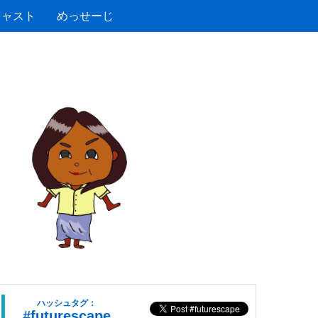
キャスト
めっせーじ
ハッシュタグ：
#futurescape