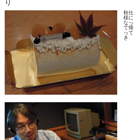
り
秋仕
様に
なっ
て帰
って
き