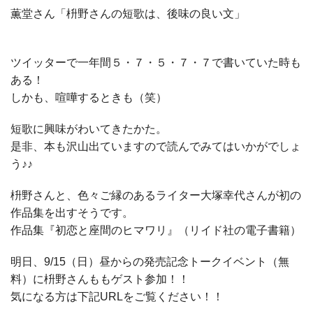
薫堂さん「枡野さんの短歌は、後味の良い文」
ツイッターで一年間５・７・５・７・７で書いていた時も
ある！
しかも、喧嘩するときも（笑）
短歌に興味がわいてきたかた。
是非、本も沢山出ていますので読んでみてはいかがでしょ
う♪♪
枡野さんと、色々ご縁のあるライター大塚幸代さんが初の
作品集を出すそうです。
作品集『初恋と座間のヒマワリ』（リイド社の電子書籍）
明日、9/15（日）昼からの発売記念トークイベント（無
料）に枡野さんももゲスト参加！！
気になる方は下記URLをご覧ください！！