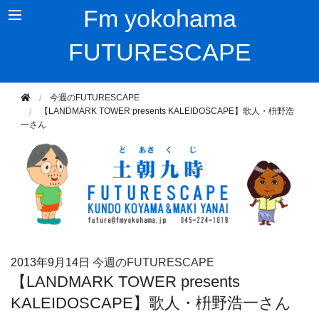
Fm yokohama
FUTURESCAPE
今週のFUTURESCAPE
【LANDMARK TOWER presents KALEIDOSCAPE】歌人・枡野浩
一さん
2013年
9月14日
今週のFUTURESCAPE
【LANDMARK TOWER presents
KALEIDOSCAPE】歌人・枡野浩一さん