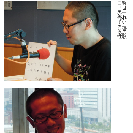
自称
「世
界一
売れ
てい
る現
役男
性歌