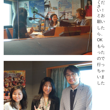
くだ
さ
い！
とお
願い
した
ら、
OK
もら
った
ので
行っ
ちゃ
いま
した