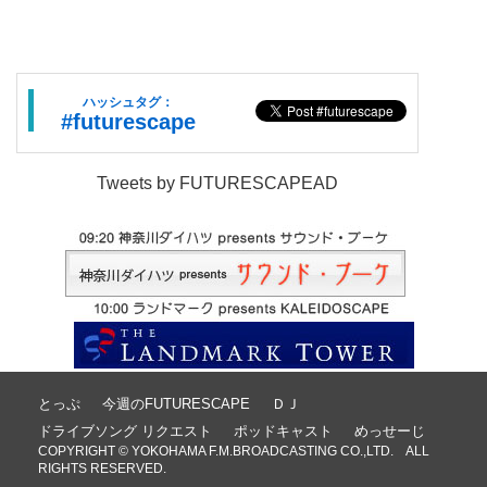
ハッシュタグ：
#futurescape
Tweets by FUTURESCAPEAD
とっぷ
今週のFUTURESCAPE
ＤＪ
ドライブソング リクエスト
ポッドキャスト
めっせーじ
COPYRIGHT © YOKOHAMA F.M.BROADCASTING CO.,LTD. ALL
RIGHTS RESERVED.