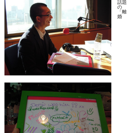
話題
の
「離
婚