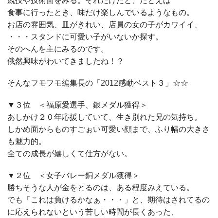
競技や技術面をみる。それだけだと、たとえば
食事に行ったとき、味だけ楽しんでいるようなもの。
お店の雰囲気、皿がきれい、店員の女の子がカワイイ、
・・・スタンドに可愛い子がいないか探す。
そのへんを主にみるのです。
俄然興味がわいてきましたね！？
そんなフモフモ編集長の「2012感動ベスト３」☆☆
▼３位 ＜福原愛選手、銀メダル獲得＞
あしかけ２０年応援していて、生き別れた兄の気持ち。
しかめ面からものすごぉい可愛い顔まで、ふり幅の大きさ
も魅力的。
全ての成長が嬉しくて仕方がない。
▼２位 ＜女子バレー銅メダル獲得＞
勝ちそうな人が金をとるのは、ある程度みえている。
でも「これは負けるかなぁ・・・」と、期待はされてるの
に応えられないという苦しい時間が長くあった、