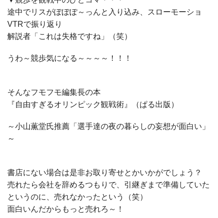
途中でリスがぽぽぽ～っんと入り込み、スローモーショ
VTRで振り返り
解説者「これは失格ですね」（笑）
うわ～競歩気になる～～～～！！！
そんなフモフモ編集長の本
『自由すぎるオリンピック観戦術』（ぱる出版）
～小山薫堂氏推薦「選手達の夜の暮らしの妄想が面白い」
～
書店にない場合は是非お取り寄せとかいかがでしょう？
売れたら会社を辞めるつもりで、引継ぎまで準備していた
というのに、売れなかったという（笑）
面白いんだからもっと売れろ～！