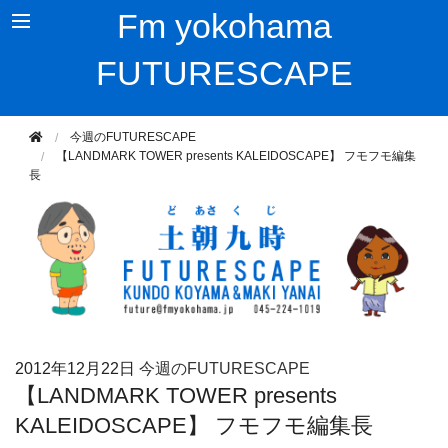
Fm yokohama
FUTURESCAPE
今週のFUTURESCAPE
【LANDMARK TOWER presents KALEIDOSCAPE】 フモフモ編集
長
2012年
12月22日
今週のFUTURESCAPE
【LANDMARK TOWER presents
KALEIDOSCAPE】 フモフモ編集長