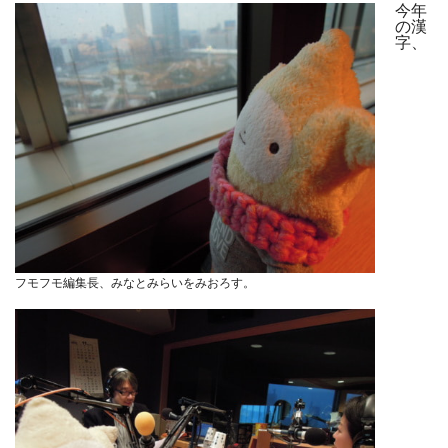
今年
の漢
字、
フモフモ編集長、みなとみらいをみおろす。