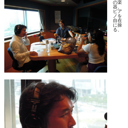
の楽
器、
ピア
ノを
自在
に操
る、