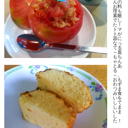
んの
お料
理も
素敵
でし
た！
トマ
トが
器に
なっ
てる
～蓋
もち
ゃん
とあ
る
～。
おも
わず
つま
み食
いを
して
しま
いま
し
た！