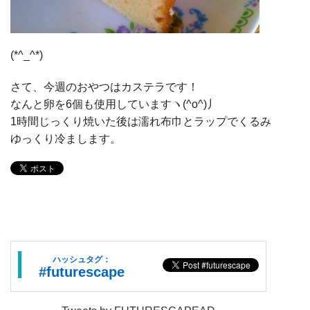
(*^_^*)
さて、今週のおやつはカステラです！
なんと卵を6個も使用していますヽ(^o^)丿
1時間じっくり焼いた後は濡れ布巾とラップでくるみ
ゆっくり冷まします。
ハッシュタグ：
#futurescape