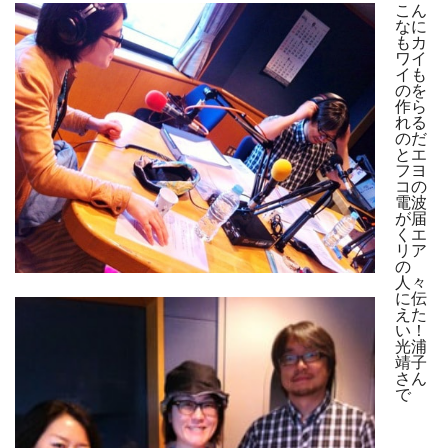
こん
なに
もカ
ワイ
イも
のを
作ら
れる
のだ
とエ
フヨ
コの
電波
が届
くエ
リア
の
人々
に伝
えた
い！
光浦
靖子
さん
で