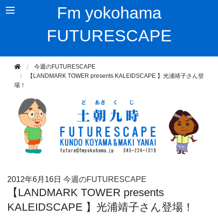
Fm yokohama
FUTURESCAPE
今週のFUTURESCAPE
【LANDMARK TOWER presents KALEIDSCAPE 】光浦靖子さん登
場！
2012年
6月16日
今週のFUTURESCAPE
【LANDMARK TOWER presents
KALEIDSCAPE 】光浦靖子さん登場！