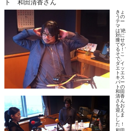
ト 和田清香さん
きょ
うの
テー
マ
は'絶
対に
痩せ
てや
る！'
そこ
で、
ダイ
エッ
トエ
キス
パー
トの
和田
清香
さん
をお
迎え
しま
し
た！
和田