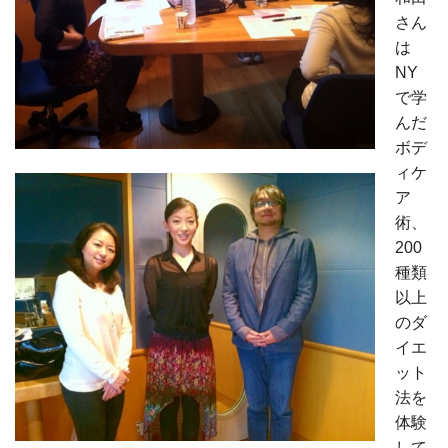
さん
は
NY
で学
んだ
ボデ
ィケ
ア
術、
200
種類
以上
のダ
イエ
ット
法を
体験
して