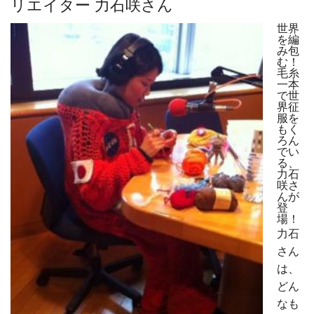
リエイター 力石咲さん
世界
を編
み包
む！
毛糸
一本
で世
界征
服を
もく
ろん
でい
る、
力石
咲さ
んが
登
場！
力石
さん
は、
どん
なも