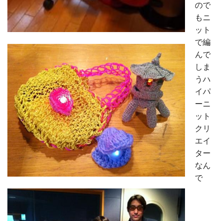
ので
もニ
ット
で編
んで
しま
うハ
イパ
ーニ
ット
クリ
エイ
ター
なん
で