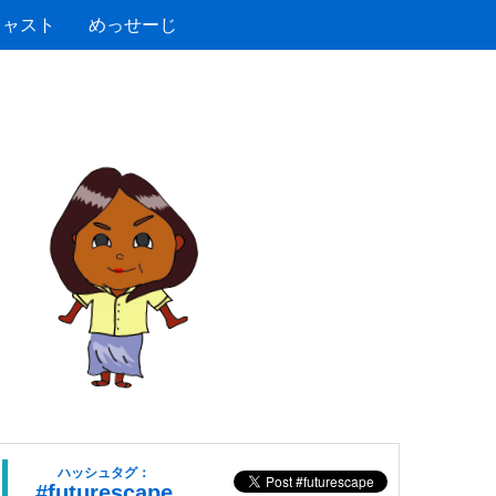
キャスト
めっせーじ
ハッシュタグ：
#futurescape