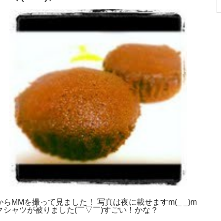
MMを撮って見ました！ 写真は夜に載せますm(_ _)m
シャツが被りました(￣▽￣)すごい！かな？