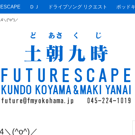
ESCAPE
ＤＪ
ドライブソング リクエスト
ポッド
＼(^o^)／
(^o^)／