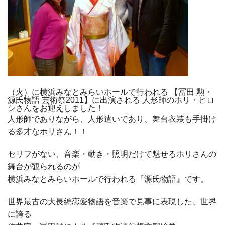
（火）に横浜みなとみらいホールで行われる 【冨田 勲・
源氏物語 芸術祭2011】に出演される 人形師のホリ・ヒロ
シさんをお迎えしました！
人形師でありながら、人形遣いであり、舞台衣装も手掛け
る多才なホリさん！！
セリフがない、音楽・動き・照明だけで魅せるホリさんの
舞台が観られるのが
横浜みなとみらいホールで行われる『源氏物語』です。
世界最古の大長編恋愛物語を音楽で見事に表現した、世界
に誇る