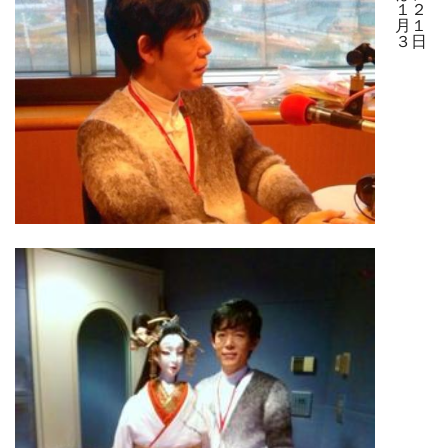
１２
月１
３日