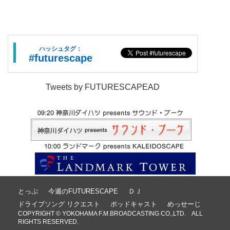
ハッシュタグ：
#futurescape
Tweets by FUTURESCAPEAD
とっぷ
今週のFUTURESCAPE
ＤＪ
ドライブソング リクエスト
ポッドキャスト
めっせーじ
COPYRIGHT © YOKOHAMA F.M.BROADCASTING CO.,LTD. ALL
RIGHTS RESERVED.