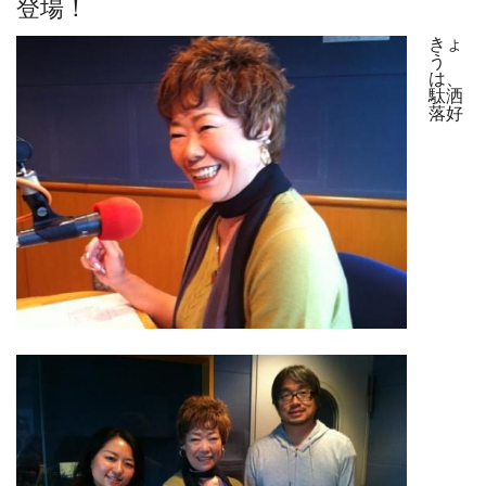
登場！
きょ
う
は、
駄洒
落好