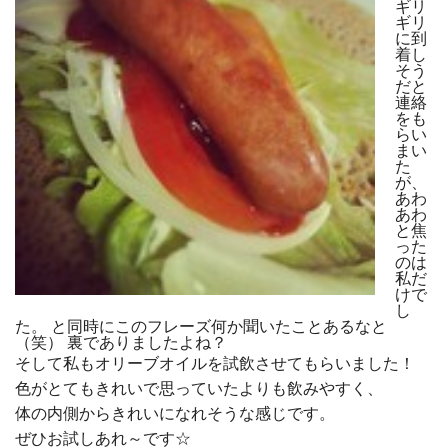
ギリ
ギリ
に到
着し
そう
だと
連絡
をも
らい
まい
た
が、
あわ
あわ
と焦
った
のは
私だ
けで
し
た。 と同時にこのフレーズ何か聞いたことあるなと
（笑） 裏でありましたよね？
そして私もオリーブオイルを試飲させてもらいました！
色がとてもきれいで思っていたよりも飲みやすく、
体の内側からきれいになれそうな感じです。
ぜひお試しあれ～です☆