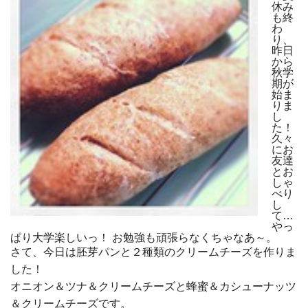
休み
も終
わ
り、
昨日
から
秋学
期が
始ま
りま
し
た！
久々
にお
友達
とお
しゃ
べり
し
て…
やっ
ぱり大学楽しいっ！ お勉強も頑張らなくちゃなあ～。
さて、今日は胚芽パンと２種類のクリームチーズを作りま
した！
オニオン＆ツナ＆クリームチーズと蜂蜜＆カシューナッツ
＆クリームチーズです。