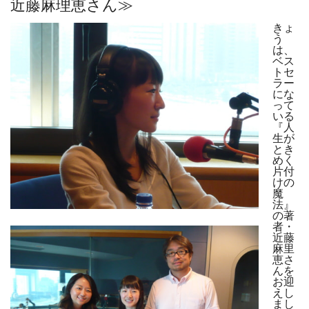
近藤麻理恵さん≫
きょ
う
は、
ベス
トセ
ラー
にな
って
いる
『人
生が
とき
めく
片付
けの
魔
法』
の著
者・
近藤
麻里
恵さ
んを
お迎
えし
まし