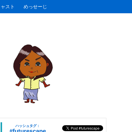
キャスト
めっせーじ
ハッシュタグ：
#futurescape