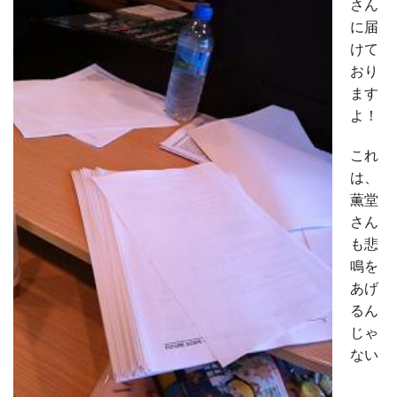
さん
に届
けて
おり
ます
よ！
これ
は、
薫堂
さん
も悲
鳴を
あげ
るん
じゃ
ない