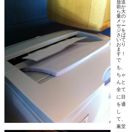
放送
前か
ら大
量の
メッ
セー
ジを
さば
いて
おり
ま
す！
で
も、
ちゃ
んと
全て
に目
を通
し
て、
薫堂