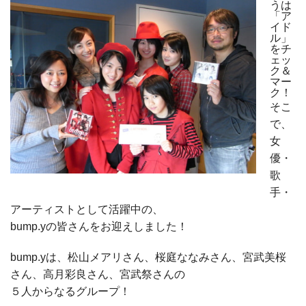
うは
「ア
イド
ル」
をチ
ェッ
ク＆
マー
ク！
そこ
で、
女
優・
歌
手・
アーティストとして活躍中の、
bump.yの皆さんをお迎えしました！
bump.yは、松山メアリさん、桜庭ななみさん、宮武美桜
さん、高月彩良さん、宮武祭さんの
５人からなるグループ！