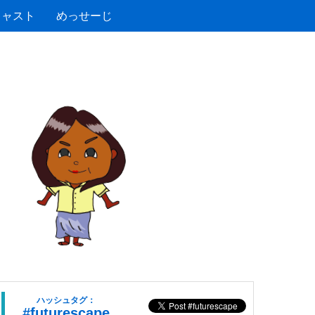
キャスト
めっせーじ
ハッシュタグ：
#futurescape