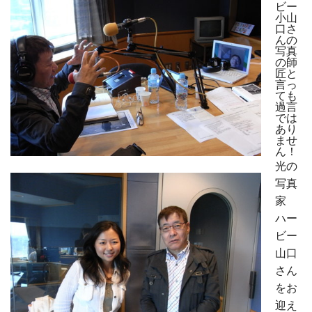
ビー
小山
口さ
んの
写真
の師
匠と
言っ
ても
過言
では
あり
ませ
ん！
光の
写真
家
ハー
ビー
山口
さん
をお
迎え