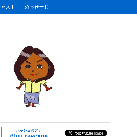
キャスト
めっせーじ
ハッシュタグ：
#futurescape