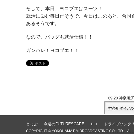
そして、本日、ヨコブエはスーツ！！
就活に励む毎日だそうで、今日はこのあと、合同
あるそうです。
なので、バッグも就活仕様！！
ガンバレ！ヨコブエ！！
とっぷ
今週のFUTURESCAPE
ＤＪ
ドライブソング 
COPYRIGHT © YOKOHAMA F.M.BROADCASTING CO.,LTD. ALL