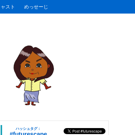
キャスト
めっせーじ
ハッシュタグ：
#futurescape