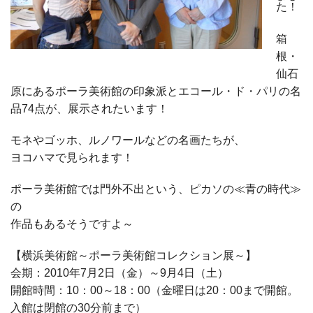
た！
箱
根・
仙石
原にあるポーラ美術館の印象派とエコール・ド・パリの名
品74点が、展示されたいます！
モネやゴッホ、ルノワールなどの名画たちが、
ヨコハマで見られます！
ポーラ美術館では門外不出という、ピカソの≪青の時代≫
の
作品もあるそうですよ～
【横浜美術館～ポーラ美術館コレクション展～】
会期：2010年7月2日（金）～9月4日（土）
開館時間：10：00～18：00（金曜日は20：00まで開館。
入館は閉館の30分前まで）