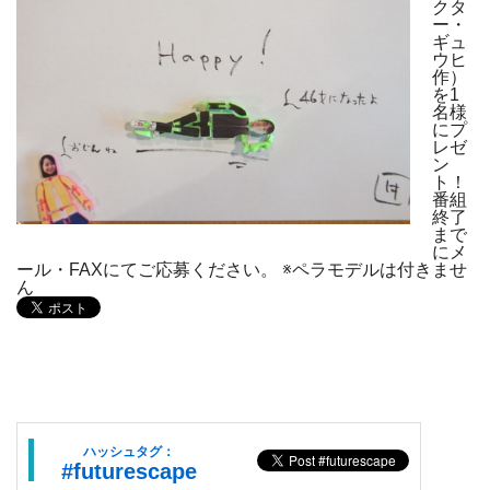
クタ
ー・
ギュ
ウヒ
作）
を1
名様
にプ
レゼ
ン
ト！
番組
終了
まで
にメ
ール・FAXにてご応募ください。 ※ペラモデルは付きませ
ん
ハッシュタグ：
#futurescape