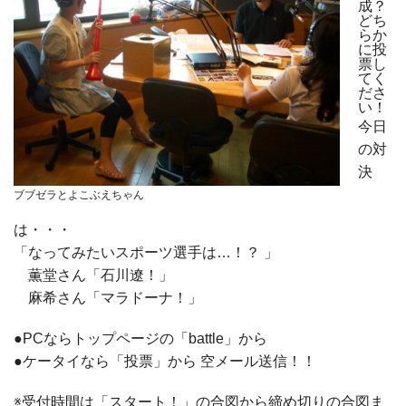
成？
どち
らか
に投
票し
てく
ださ
い！
今日
の対
決
ブブゼラとよこぶえちゃん
は・・・
「なってみたいスポーツ選手は…！？ 」
薫堂さん「石川遼！」
麻希さん「マラドーナ！」
●PCならトップページの「battle」から
●ケータイなら「投票」から 空メール送信！！
※受付時間は「スタート！」の合図から締め切りの合図ま