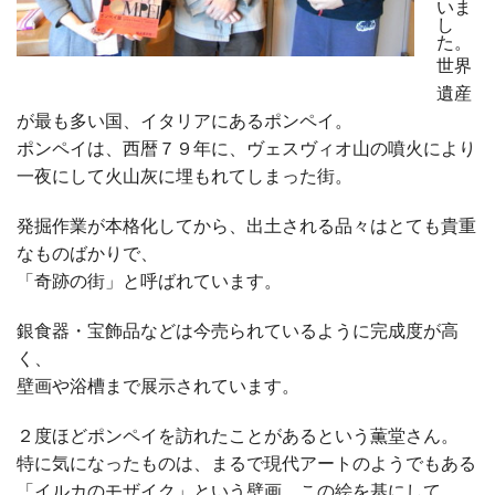
いま
し
た。
世界
遺産
が最も多い国、イタリアにあるポンペイ。
ポンペイは、西暦７９年に、ヴェスヴィオ山の噴火により
一夜にして火山灰に埋もれてしまった街。
発掘作業が本格化してから、出土される品々はとても貴重
なものばかりで、
「奇跡の街」と呼ばれています。
銀食器・宝飾品などは今売られているように完成度が高
く、
壁画や浴槽まで展示されています。
２度ほどポンペイを訪れたことがあるという薫堂さん。
特に気になったものは、まるで現代アートのようでもある
「イルカのモザイク」という壁画。この絵を基にして、