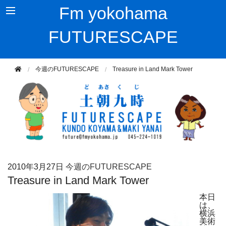
Fm yokohama
FUTURESCAPE
今週のFUTURESCAPE
Treasure in Land Mark Tower
2010年
3月27日
今週のFUTURESCAPE
Treasure in Land Mark Tower
本日
は、
横浜
美術