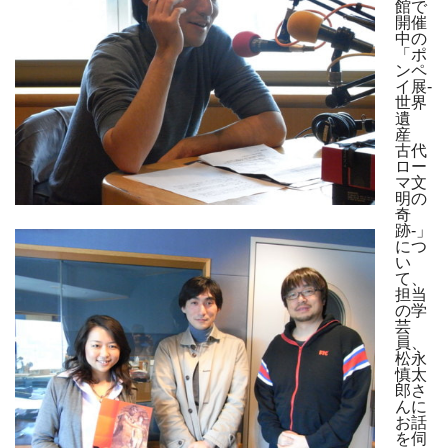
館で
開催
中の
「ポ
ンペ
イ展-
世界
遺
産
古代
ロー
マ文
明の
奇
跡-」
につ
い
て、
担当
の学
芸
員、
松永
慎太
郎さ
んに
お話
を伺